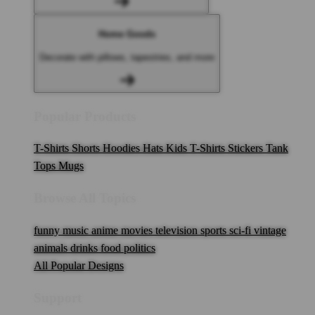
Home Goods
Decorate with pillows, tapestries, and more
Popular Products
T-Shirts
Shorts
Hoodies
Hats
Kids T-Shirts
Stickers
Tank
Tops
Mugs
Browse All Topics
funny
music
anime
movies
television
sports
sci-fi
vintage
animals
drinks
food
politics
All Popular Designs
Support