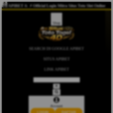
APIBET
&
⚡️ Official Login Mitra Situs Toto Slot Online
Shop
SEARCH DI GOOGLE APIBET
SITUS APIBET
LINK APIBET
Account
LOGIN
DAFTAR