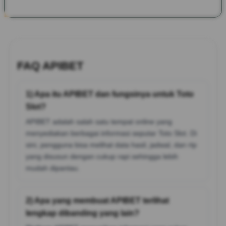
FAQ APIBET
1) Apa itu APIBET dan fungsinya untuk Toto
Slot?
APIBET adalah salah satu tempat online yang
menyediakan berbagai informasi seputar Toto Slot. Di
sini, pengguna bisa melihat data hasil, jadwal, dan rtp
yang disusun dengan cukup rapi sehingga lebih
mudah dipantau.
2) Apa yang membuat APIBET terlihat
lengkap dibanding yang lain?