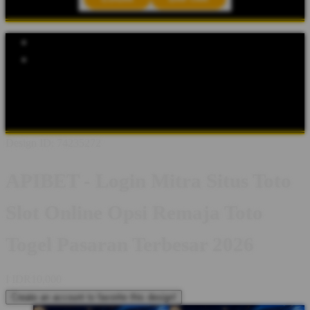
Explore Categories
Popular Products
Shop All Designs
APIBET
APIBET LOGIN
APIBET DAFTAR
APIBET ALTERNATIF
SITUS TOTO SLOT
TOTO SLOT 4D
TOTO SLOT TOGEL
Design ID: 74235272
APIBET - Login Mitra Situs Toto
Slot Online Opsi Remaja Toto
Togel Pasaran Terbesar 2026
I
IDR10,000
Create an account to favorite this design!