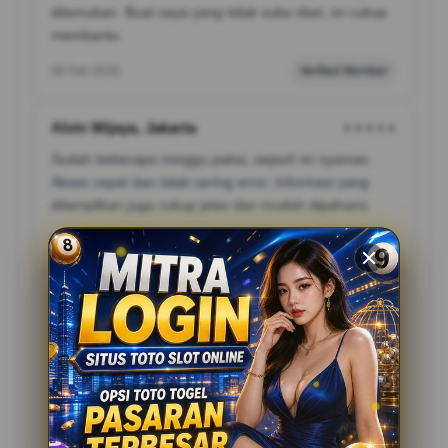
ditemukan. Buat saya yang tidak suka ribet, ini cukup
membantu.
06 Feb 2026
Verified Member
Alvin Wijaya, Jakarta
★★★★★
Sudah beberapa minggu pakai, sejauh ini nyaman.
Akses cepat dan tidak sering error. Informasi yang
ditampilkan juga cukup jelas dan mudah dipahami.
30 Jan 2026
Member Aktif
Steven Lim, Surabaya
★★★★☆
Selama digunakan, semuanya berjalan cukup lancar.
Tidak ada kendala berarti, dan prosesnya juga tidak
membingungkan. Cocok untuk dipakai santai setiap
hari.
14 Jan 2026
Live Chat Support