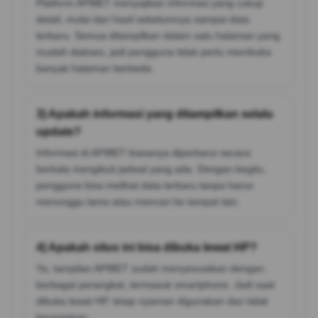
Platform APIBET menyajikan informasi yang cukup
detail, mulai dari hasil sebelumnya sampai data
terbaru. Semua ditampilkan dalam satu halaman yang
mudah diakses, jadi pengguna tidak perlu membuka
banyak halaman berbeda.
3) Apakah informasi yang ditampilkan selalu
update?
Informasi di APIBET biasanya diperbarui secara
berkala mengikuti jadwal yang ada. Dengan begitu,
pengguna bisa melihat data terbaru tanpa harus
menunggu lama atau mencari ke tempat lain.
4) Apakah situs ini bisa dibuka lewat HP?
Ya, tampilan APIBET sudah menyesuaikan dengan
berbagai perangkat, termasuk smartphone. Jadi saat
dibuka lewat HP, tetap nyaman digunakan dan tidak
berantakan.