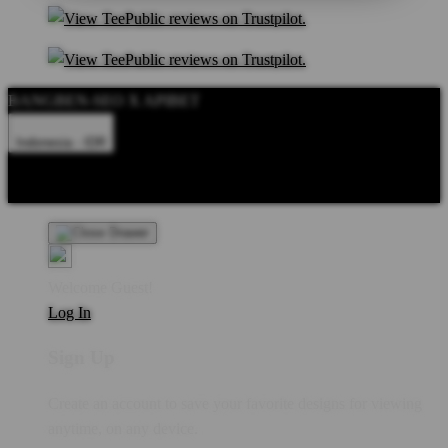
BANGBEN-SEO X APIBET
Indonesia - IDR
Product Safety
Intellectual Property Policy
CA: Do Not Sell My
Personal Information
Privacy Policy
Terms
Welcome Guest!
Log In
Sign Up
Create an account to save your favorite designs for viewing
anytime, on any device.