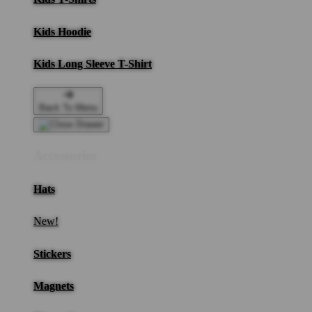
Kids Hoodie
Kids Long Sleeve T-Shirt
Back To Menu
Accessories
Hats
New!
Stickers
Magnets