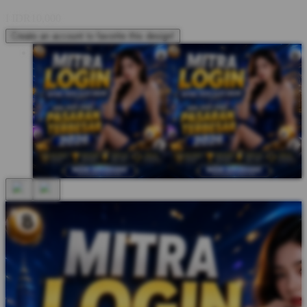
I
IDR10,000
Create an account to favorite this design!