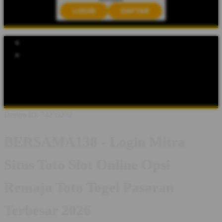
LOGIN
DAFTAR
Explore Categories
Popular Products
Shop All Designs
BERSAMA138
BERSAMA138 LOGIN
BERSAMA138 DAFTAR
BERSAMA138 ALTERNATIF
SITUS
TOTO SLOT
TOTO SLOT 4D
TOTO SLOT TOGEL
Design ID: 74235272
BERSAMA138 - Login Mitra
Situs Toto Slot Online Opsi
Remaja Toto Togel Pasaran
Terbesar 2026