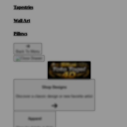
Tapestries
Wall Art
Pillows
Back To Menu
Shop Designs
Discover a classic design or new favorite artist
Apparel