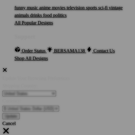
funny
music
anime
movies
television
sports
sci-fi
vintage
animals
drinks
food
politics
All Popular Designs
Support
Order Status
BERSAMA138
Contact Us
Shop All Designs
Update Your Browsing Preferences
Shipping Country:
Currency:
Cancel