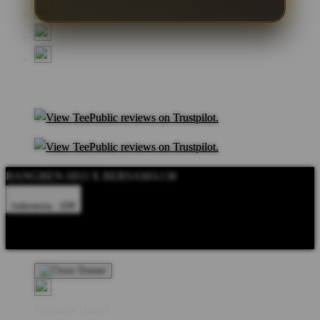
BANGBEN-SEO X BERSAMA138
Indonesia - IDR
Product Safety
Intellectual Property Policy
CA: Do Not Sell My
Personal Information
Privacy Policy
Terms
Welcome Guest!