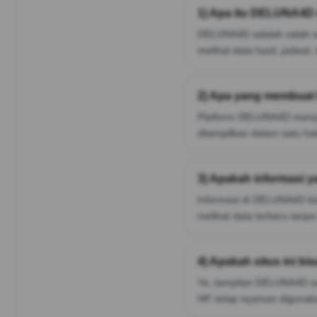
1) Apa itu DELUNA4D 
DELUNA4D adalah salah sat
melihat data hasil, jadwal
2) Apa yang membuat 
Platform DELUNA4D menyaji
ditampilkan dalam satu h
3) Apakah informasi y
Informasi di DELUNA4D bia
melihat data terbaru tanp
4) Apakah situs ini bi
Ya, tampilan DELUNA4D su
HP, tetap nyaman digunaka