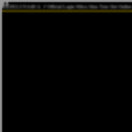
DELUNA4D
&
⚡️ Official Login Mitra Situs Toto Slot Online