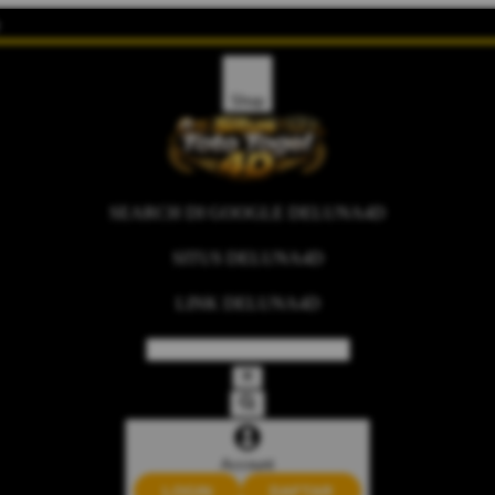
Shop
SEARCH DI GOOGLE DELUNA4D
SITUS DELUNA4D
LINK DELUNA4D
Account
LOGIN
DAFTAR