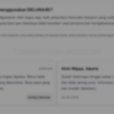
a menggunakan DELUNA4D?
igunakan oleh siapa saja, baik yang baru mencoba maupun yang suda
una baru pun biasanya tidak kesulitan saat pertama kali mengaksesny
an dan batasan usia yang berlaku di wilayah Anda, serta bermain secara bertanggu
Testimoni Pemain DELUNA4D
Alvin Wijaya, Jakarta
★★★★★
a ringan dipakai. Menu tidak
Sudah beberapa minggu pakai, s
ang ditemukan. Buat saya yang
dan tidak sering error. Informasi
tu.
dan mudah dipahami.
Verified Member
30 Jan 2026