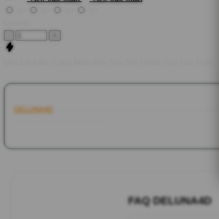
2D
3D
4D
5D
Quantity
-
+
DELUNA4D - Login Mitra Situs Toto Slot Online Opsi Toto Togel
DELUNA4D
adalah mitra login situs toto slot online dengan o
sederhana mudah dimainkan.
FAQ DELUNA4D