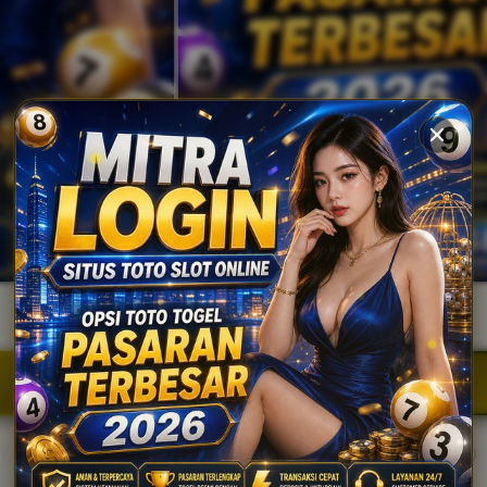
TAR
DELUNA4D ALTERNATIF
SITUS TOTO SLOT