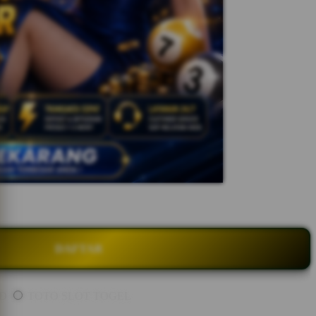
DAFTAR
4D
TOTO SLOT TOGEL