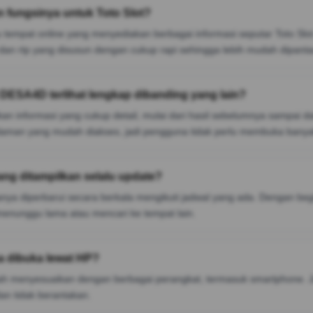
 fungsinya untuk Toto Slot?
tempat online yang menyediakan berbagai informasi seputar Toto Slot.
, dan rtp yang disusun dengan cukup rapi sehingga lebih mudah dipanta
DESA4D terlihat lengkap dibanding yang lain?
n informasi yang cukup detail, mulai dari hasil sebelumnya sampai d
alaman yang mudah diakses, jadi pengguna tidak perlu membuka bany
ang ditampilkan selalu update?
nya diperbarui secara berkala mengikuti jadwal yang ada. Dengan beg
menunggu lama atau mencari ke tempat lain.
sa dibuka lewat HP?
h menyesuaikan dengan berbagai perangkat, termasuk smartphone. Ja
an tidak berantakan.