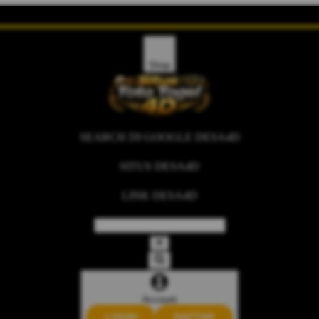
Shop
SEARCH DI GOOGLE DESA4D
SITUS DESA4D
LINK DESA4D
Account
LOGIN
DAFTAR