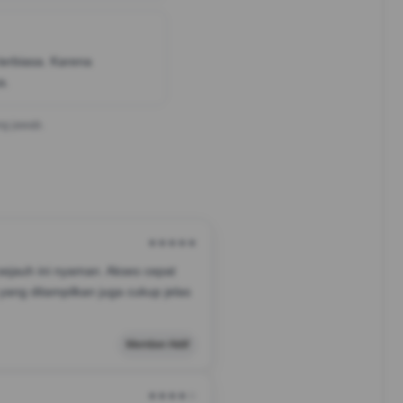
erbiasa. Karena
a.
ng jawab.
★★★★★
ejauh ini nyaman. Akses cepat
 yang ditampilkan juga cukup jelas
Member Aktif
★★★★☆