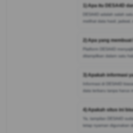
1) Apa itu DESA4D dan
DESA4D adalah salah satu 
melihat data hasil, jadwal
2) Apa yang membuat 
Platform DESA4D menyajika
ditampilkan dalam satu h
3) Apakah informasi y
Informasi di DESA4D biasa
data terbaru tanpa harus 
4) Apakah situs ini bi
Ya, tampilan DESA4D suda
tetap nyaman digunakan d