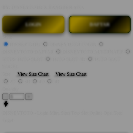
BY:
DISNEYTOTO X BANGBEN-SEO.
LOGIN
DAFTAR
Style
DISNEYTOTO
DISNEYTOTO LOGIN
DISNEYTOTO DAFTAR
DISNEYTOTO ALTERNATIF
SITUS TOTO SLOT
TOTO SLOT 4D
TOTO SLOT
TOGEL
Size
View Size Chart
View Size Chart
2D
3D
4D
5D
Quantity
-
+
DISNEYTOTO - Login Mitra Situs Toto Slot Online Opsi Toto
Togel