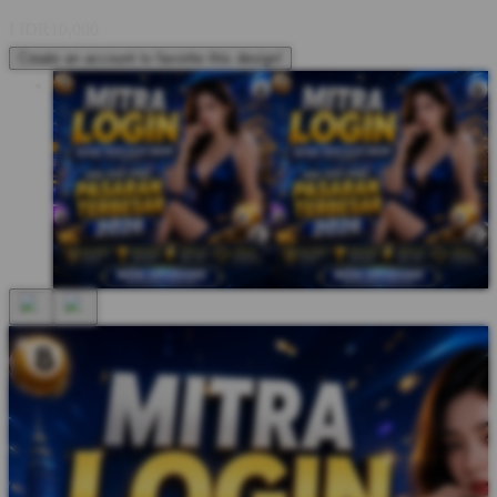
I
IDR10,000
Create an account to favorite this design!