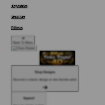
Tapestries
Wall Art
Pillows
Back To Menu
Shop Designs
Discover a classic design or new favorite artist
Apparel