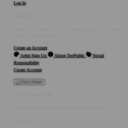
Log In
Sign Up
Create an account to save your favorite designs for viewing
anytime, on any device.
Create an Account
Artist Sign Up
About TeePublic
Social
Responsibility
Create Account
Cart Preview (0)
You're
IDR5,000
Away from
FREE US Shipping!
$0
IDR5,000