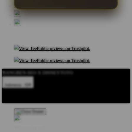
BANGBEN-SEO X DISNEYTOTO
Indonesia - IDR
Product Safety
Intellectual Property Policy
CA: Do Not Sell My
Personal Information
Privacy Policy
Terms
Welcome Guest!