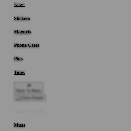
New!
Stickers
Magnets
Phone Cases
Pins
Totes
Back To Menu
Home Goods
Mugs