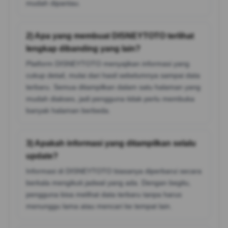
mudah dipantau.
2) Apa yang membuat DISNEYTOTO terlihat
lengkap dibanding yang lain?
Platform DISNEYTOTO menyajikan informasi yang
cukup detail, mulai dari hasil sebelumnya sampai data
terbaru. Semua ditampilkan dalam satu halaman yang
mudah diakses, jadi pengguna tidak perlu membuka
banyak halaman berbeda.
3) Apakah informasi yang ditampilkan selalu
update?
Informasi di DISNEYTOTO biasanya diperbarui secara
berkala mengikuti jadwal yang ada. Dengan begitu,
pengguna bisa melihat data terbaru tanpa harus
menunggu lama atau mencari ke tempat lain.