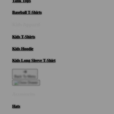
Tank Tops
Baseball T-Shirts
Kids Apparel
Kids T-Shirts
Kids Hoodie
Kids Long Sleeve T-Shirt
Back To Menu
Accessories
Hats