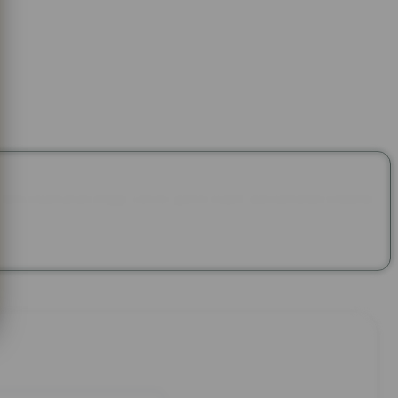
ystem keamanan tinggi, server game stabil, dan tampilan website