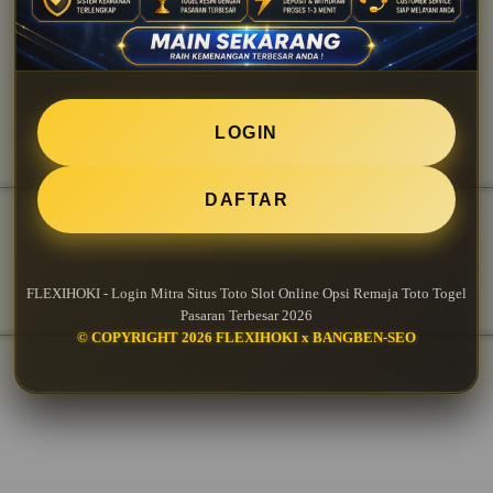
LOGIN
DAFTAR
psi permainan toto togel pasaran terbesar 2026 yang didukung oleh s
FLEXIHOKI - Login Mitra Situs Toto Slot Online Opsi Remaja Toto Togel
Pasaran Terbesar 2026
© COPYRIGHT 2026 FLEXIHOKI x BANGBEN-SEO