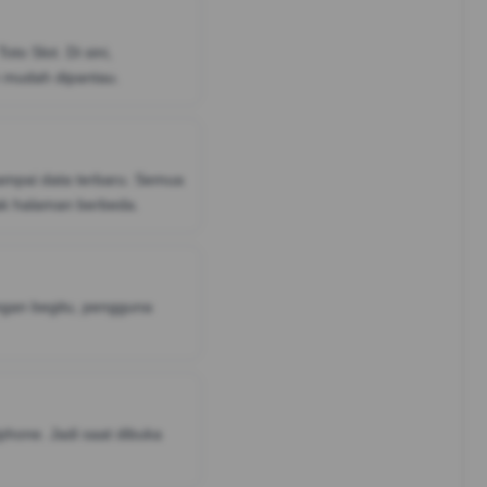
o Slot. Di sini,
h mudah dipantau.
ampai data terbaru. Semua
ak halaman berbeda.
ngan begitu, pengguna
hone. Jadi saat dibuka