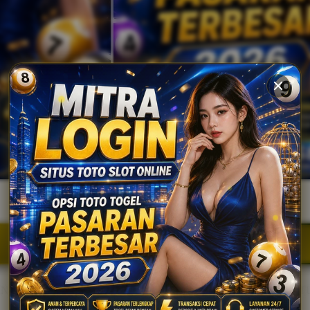
NATOTO DAFTAR
GERHANATOTO ALTERNATIF
SIT