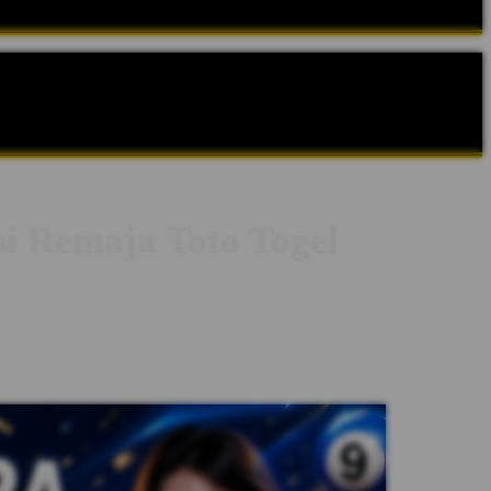
S TOTO SLOT
TOTO SLOT 4D
TOTO SLOT TOGEL
i Remaja Toto Togel