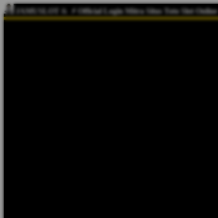
JAMUSLOT
&
⚡️ Official Login Mitra Situs Toto Slot Online