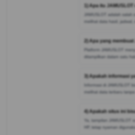
1) Apa itu JAMUSLOT 
JAMUSLOT adalah salah sat
melihat data hasil, jadwal
2) Apa yang membuat 
Platform JAMUSLOT menyaji
ditampilkan dalam satu h
3) Apakah informasi y
Informasi di JAMUSLOT bia
melihat data terbaru tanp
4) Apakah situs ini bi
Ya, tampilan JAMUSLOT su
HP, tetap nyaman digunaka