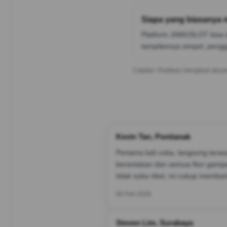
Siapa yang biasany
Platform JAMUSLOT bisa d
tampilannya simpel, pengg
Catatan: Pastikan mengikuti atur
Kevin Tan, Pontianak
Pertama kali coba, langsung teras
berantakan dan semua fitur gamp
tidak suka ribet, ini cukup memban
06 Feb 2026
Steven Lim, Surabaya