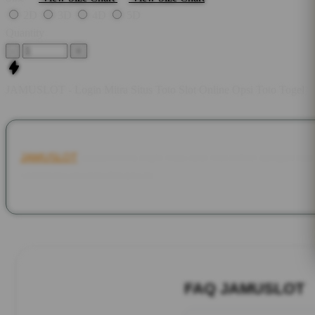
2D
3D
4D
5D
Quantity
-
+
JAMUSLOT - Login Mitra Situs Toto Slot Online Opsi Toto Togel
JAMUSLOT
adalah mitra login situs toto slot online dengan o
sederhana mudah dimainkan.
FAQ JAMUSLOT