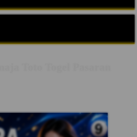
SLOT 4D
TOTO SLOT TOGEL
maja Toto Togel Pasaran