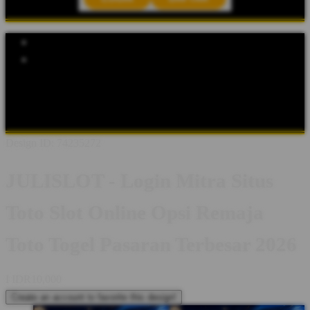
Explore Categories
Popular Products
Shop All Designs
JULISLOT
JULISLOT LOGIN
JULISLOT
DAFTAR
JULISLOT ALTERNATIF
SITUS TOTO SLOT
TOTO SLOT 4D
TOTO SLOT TOGEL
Design ID: 74235272
JULISLOT - Login Mitra Situs
Toto Slot Online Opsi Remaja
Toto Togel Pasaran Terbesar 2026
I
IDR10,000
Create an account to favorite this design!