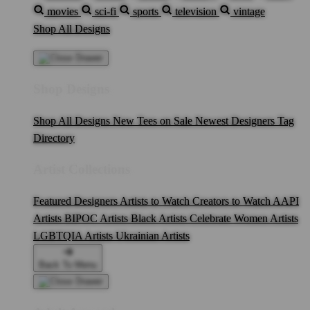
movies
sci-fi
sports
television
vintage
Shop All Designs
Shop Designs
Shop All Designs
New Tees on Sale
Newest Designers
Tag
Directory
Artist Collections
Featured Designers
Artists to Watch
Creators to Watch
AAPI
Artists
BIPOC Artists
Black Artists
Celebrate Women Artists
LGBTQIA Artists
Ukrainian Artists
Back To Menu