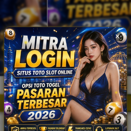
TOTO DAFTAR
KAPITALTOTO ALTERNATIF
SITUS TO