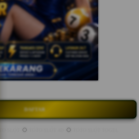
DAFTAR
TO SLOT
TOTO SLOT 4D
TOTO SLOT TOGEL