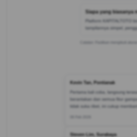
Siapa yang biasany
Platform KAPITALTOTO bis
tampilannya simpel, pengg
Catatan: Pastikan mengikuti atur
Kevin Tan, Pontianak
Pertama kali coba, langsung teras
berantakan dan semua fitur gamp
tidak suka ribet, ini cukup memban
06 Feb 2026
Steven Lim, Surabaya