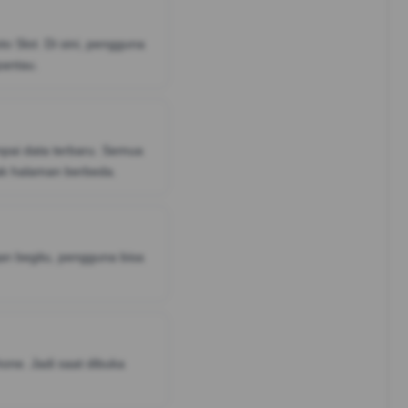
 Slot. Di sini, pengguna
pantau.
mpai data terbaru. Semua
ak halaman berbeda.
an begitu, pengguna bisa
ne. Jadi saat dibuka