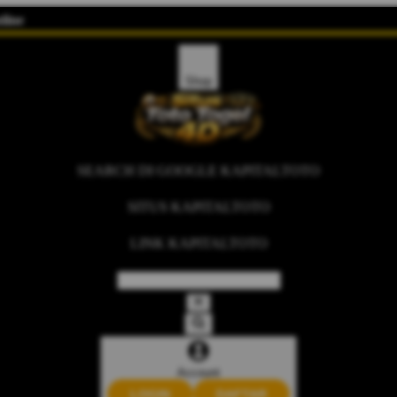
nline
Shop
SEARCH DI GOOGLE KAPITALTOTO
SITUS KAPITALTOTO
LINK KAPITALTOTO
Account
LOGIN
DAFTAR