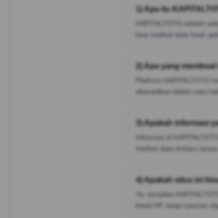
1) Apa itu KAPITALTO
KAPITALTOTO adalah salah 
bisa melihat data hasil, j
2) Apa yang membuat 
Platform KAPITALTOTO meny
ditampilkan dalam satu h
3) Apakah informasi y
Informasi di KAPITALTOTO 
melihat data terbaru tanp
4) Apakah situs ini bi
Ya, tampilan KAPITALTOTO
lewat HP, tetap nyaman di