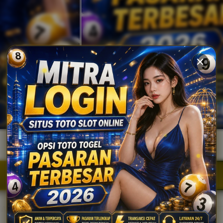
TAR
KHUSUS4D ALTERNATIF
SITUS TOTO SLOT
T