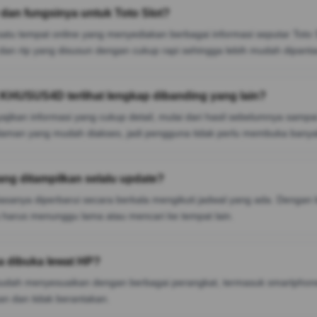
dan fungsinya untuk Toto Slot?
u tempat online yang menyediakan berbagai informasi seputar Toto Sl
, dan rtp yang disusun dengan cukup rapi sehingga lebih mudah dipanta
KHUSUS4D terlihat lengkap dibanding yang lain?
kan informasi yang cukup detail, mulai dari hasil sebelumnya sampa
alaman yang mudah diakses, jadi pengguna tidak perlu membuka bany
ang ditampilkan selalu update?
sanya diperbarui secara berkala mengikuti jadwal yang ada. Dengan 
a harus menunggu lama atau mencari ke tempat lain.
sa dibuka lewat HP?
dah menyesuaikan dengan berbagai perangkat, termasuk smartphone.
n dan tidak berantakan.