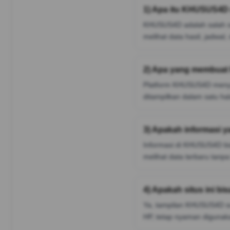
1) Apa itu KHUSUS4D 
KHUSUS4D adalah salah sat
melihat data hasil, jadwal
2) Apa yang membuat 
Platform KHUSUS4D menyaji
ditampilkan dalam satu h
3) Apakah informasi y
Informasi di KHUSUS4D bia
melihat data terbaru tanp
4) Apakah situs ini bi
Ya, tampilan KHUSUS4D su
HP, tetap nyaman digunaka