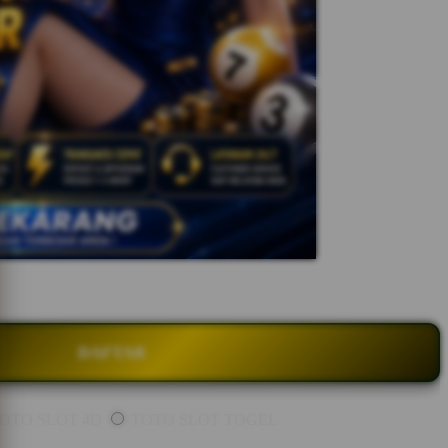
DAFTAR
OTO SLOT 4D
TOTO SLOT TOGEL