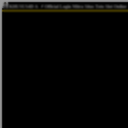
KHUSUS4D
&
⚡️ Official Login Mitra Situs Toto Slot Online