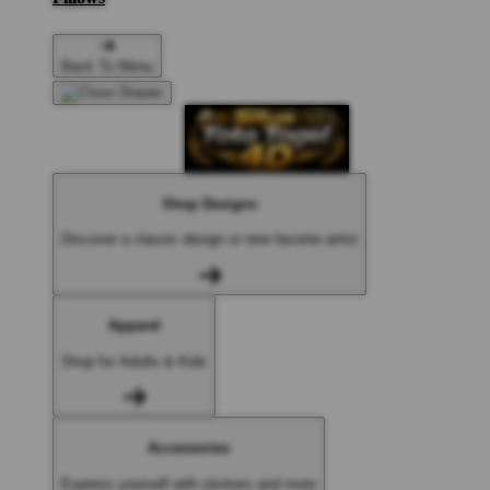
Back To Menu
Shop Designs
Discover a classic design or new favorite artist
Apparel
Shop for Adults & Kids
Accessories
Express yourself with stickers and more