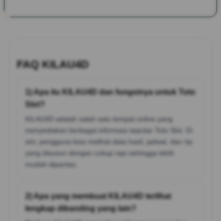
FAQ KILAU4D
1) Apa itu KILAU4D dan fungsinya untuk Toto
Slot?
KILAU4D adalah salah satu tempat online yang
menyediakan berbagai informasi seputar Toto Slot. Di
sini, pengguna bisa melihat data hasil, jadwal, dan rtp
yang disusun dengan cukup rapi sehingga lebih
mudah dipantau.
2) Apa yang membuat KILAU4D terlihat
lengkap dibanding yang lain?