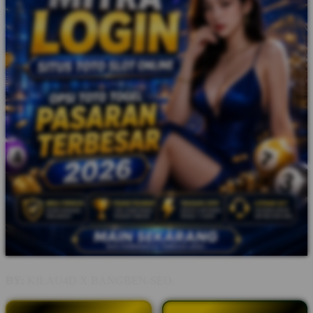
BY:
KILAU4D X BANGBEN-SEO.