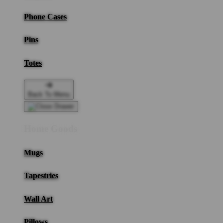
Phone Cases
Pins
Totes
Back To Menu
Home Goods
Mugs
Tapestries
Wall Art
Pillows