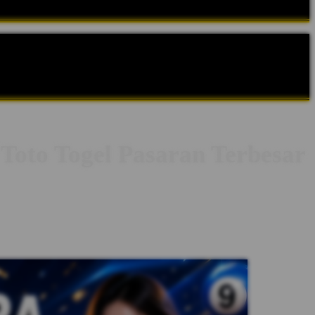
LOT TOGEL
 Toto Togel Pasaran Terbesar