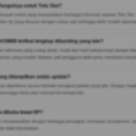
 fungsinya untuk Toto Slot?
tempat online yang menyediakan berbagai informasi seputar Toto Slot. 
, dan rtp yang disusun dengan cukup rapi sehingga lebih mudah dipanta
OI888 terlihat lengkap dibanding yang lain?
n informasi yang cukup detail, mulai dari hasil sebelumnya sampai da
alaman yang mudah diakses, jadi pengguna tidak perlu membuka bany
ang ditampilkan selalu update?
nya diperbarui secara berkala mengikuti jadwal yang ada. Dengan begi
menunggu lama atau mencari ke tempat lain.
sa dibuka lewat HP?
h menyesuaikan dengan berbagai perangkat, termasuk smartphone. Jad
an tidak berantakan.