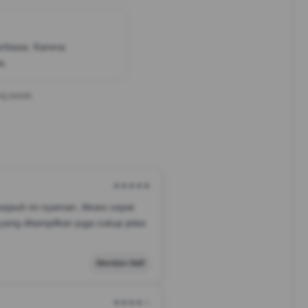
erbiasa. Karena
a.
ng jawab.
★★★★★
ejauh ini nyaman. Akses cepat
 yang ditampilkan juga cukup jelas
Member Aktif
★★★★☆