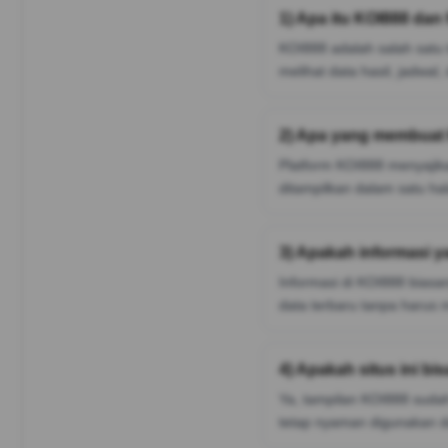
1) Apa itu KOI888 dan
KOI888 adalah salah satu 
melihat data hasil, jadwal
2) Apa yang membuat K
Platform KOI888 menyajika
ditampilkan dalam satu h
3) Apakah informasi y
Informasi di KOI888 biasa
data terbaru tanpa harus 
4) Apakah situs ini bi
Ya, tampilan KOI888 suda
tetap nyaman digunakan d