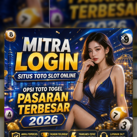
88 ALTERNATIF
SITUS TOTO SLOT
TOTO SLOT 4D