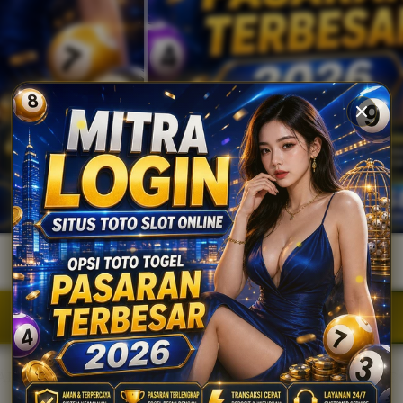
DAFTAR
LINESLOT88 ALTERNATIF
SITUS TOTO SLOT