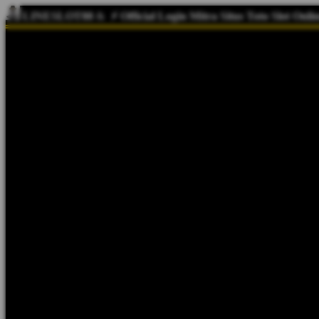
LINESLOT88
&
⚡️ Official Login Mitra Situs Toto Slot Onli