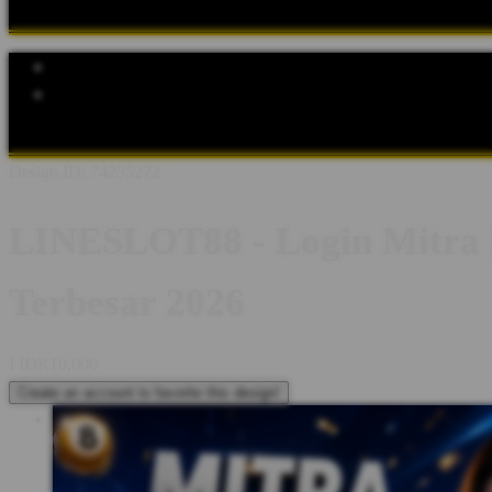
Explore Categories
Popular Products
Shop All Designs
LINESLOT88
LINESLOT88 LOGIN
LINESLO
Design ID: 74235272
LINESLOT88 - Login Mitra Si
Terbesar 2026
I
IDR10,000
Create an account to favorite this design!