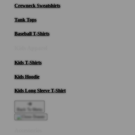
Crewneck Sweatshirts
Tank Tops
Baseball T-Shirts
Kids Apparel
Kids T-Shirts
Kids Hoodie
Kids Long Sleeve T-Shirt
Back To Menu
Accessories