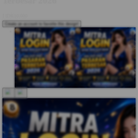
Terbesar 2026
I
IDR10,000
Create an account to favorite this design!