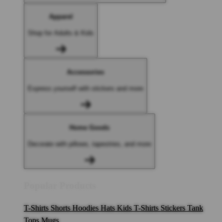
Apparel
Shop for Adults & Kids
Accessories
Express yourself with stickers and more
Home Goods
Decorate with pillows, tapestries, and more
Popular Products
T-Shirts
Shorts
Hoodies
Hats
Kids T-Shirts
Stickers
Tank
Tops
Mugs