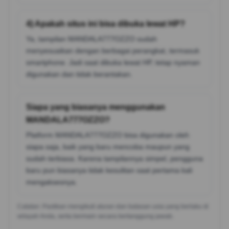
4) Apakah situs ini bisa dibuka lewat HP?
Ya, tampilan MANDALA777OZZO sudah
menyesuaikan dengan berbagai perangkat, termasuk
smartphone. Jadi saat dibuka lewat HP, tetap nyaman
digunakan dan tidak berantakan.
Siapa yang biasanya menggunakan
MANDALA777OZZO?
Platform MANDALA777OZZO bisa digunakan oleh
siapa saja, baik yang baru mencoba maupun yang
sudah terbiasa. Karena tampilannya simpel, pengguna
baru pun biasanya tidak kesulitan saat pertama kali
mengaksesnya.
Catatan: Pastikan mengikuti aturan dan batasan usia yang berlaku di
wilayah Anda, serta bermain secara bertanggung jawab.