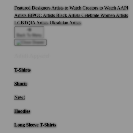
Featured Designers
Artists to Watch
Creators to Watch
AAPI
Artists
BIPOC Artists
Black Artists
Celebrate Women Artists
LGBTQIA Artists
Ukrainian Artists
Back To Menu
Adult Apparel
T-Shirts
Shorts
New!
Hoodies
Long Sleeve T-Shirts