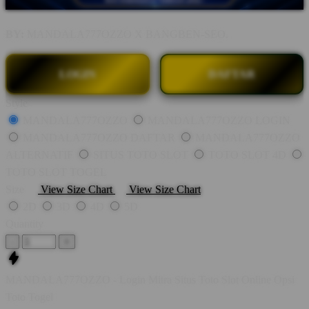
BY:
MANDALA777OZZO X BANGBEN-SEO.
LOGIN
DAFTAR
Style
MANDALA777OZZO
MANDALA777OZZO LOGIN
MANDALA777OZZO DAFTAR
MANDALA777OZZO
ALTERNATIF
SITUS TOTO SLOT
TOTO SLOT 4D
TOTO SLOT TOGEL
Size
View Size Chart
View Size Chart
2D
3D
4D
5D
Quantity
-
+
MANDALA777OZZO - Login Mitra Situs Toto Slot Online Opsi
Toto Togel