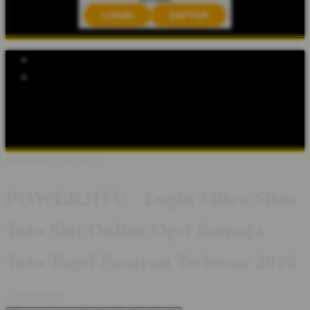
LOGIN
DAFTAR
Explore Categories
Popular Products
Shop All Designs
POWERJITU
POWERJITU LOGIN
POWERJITU DAFTAR
POWERJITU ALTERNATIF
SITUS
TOTO SLOT
TOTO SLOT 4D
TOTO SLOT TOGEL
Design ID: 74235272
POWERJITU - Login Mitra Situs
Toto Slot Online Opsi Remaja
Toto Togel Pasaran Terbesar 2026
I
IDR10,000