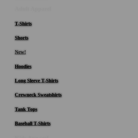
Adult Apparel
T-Shirts
Shorts
New!
Hoodies
Long Sleeve T-Shirts
Crewneck Sweatshirts
Tank Tops
Baseball T-Shirts