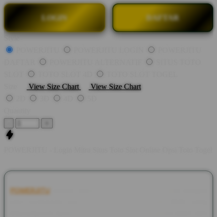
LOGIN
DAFTAR
Style
POWERJITU
POWERJITU LOGIN
POWERJITU
DAFTAR
POWERJITU ALTERNATIF
SITUS TOTO
SLOT
TOTO SLOT 4D
TOTO SLOT TOGEL
Size
View Size Chart
View Size Chart
2D
3D
4D
5D
Quantity
-
+
POWERJITU - Login Mitra Situs Toto Slot Online Opsi Toto Togel
POWERJITU
adalah mitra login situs toto slot online dengan
opsi permainan toto togel pasaran terbesar 2026 yang
didukung oleh system keamanan tinggi, server game stabil, dan