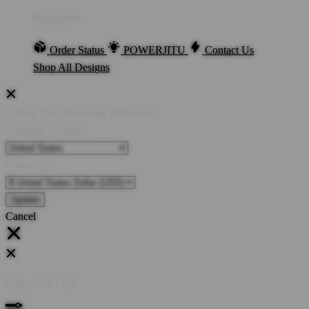
Support
Order Status
POWERJITU
Contact Us
Shop All Designs
Update Your Browsing Preferences
Shipping Country:
Currency:
Cancel
Katie:
5'10"
160