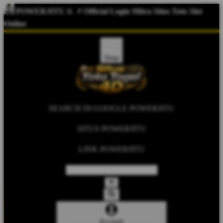
POWERJITU
&
⚡️ Official Login Mitra Situs Toto Slot
Online
Shop
SEARCH DI GOOGLE POWERJITU
SITUS POWERJITU
LINK POWERJITU
Account