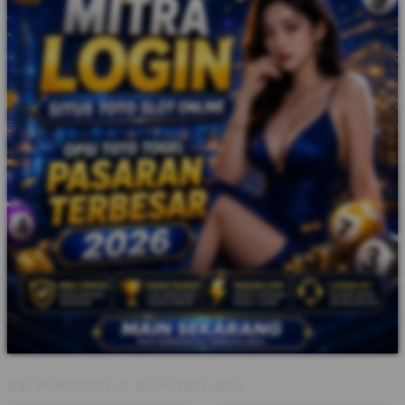
BY:
POWERJITU X BANGBEN-SEO.