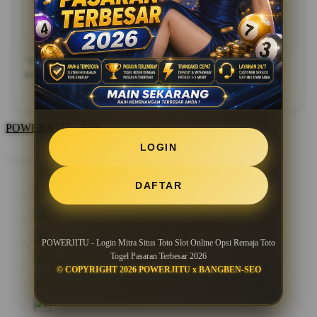
hari.
14 Jan 2026
Live Chat Support
*Testimoni di atas merupakan pengalaman pengguna. Pastikan
bermain secara bijak dan sesuai aturan yang berlaku.
POWERJITU - 2026
LOGIN
Share this design:
DAFTAR
POWERJITU - Login Mitra Situs Toto Slot Online Opsi Remaja Toto
Togel Pasaran Terbesar 2026
© COPYRIGHT 2026 POWERJITU x BANGBEN-SEO