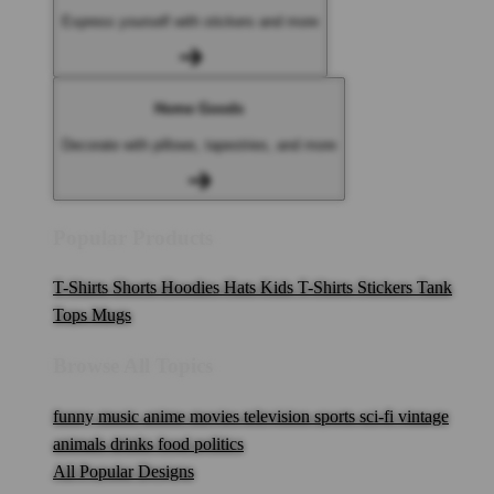
Express yourself with stickers and more
Home Goods
Decorate with pillows, tapestries, and more
Popular Products
T-Shirts
Shorts
Hoodies
Hats
Kids T-Shirts
Stickers
Tank
Tops
Mugs
Browse All Topics
funny
music
anime
movies
television
sports
sci-fi
vintage
animals
drinks
food
politics
All Popular Designs