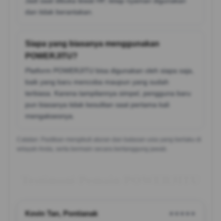
Jadi saat dibuka lewat HP, tetap nyaman digunakan
dan tidak berantakan.
Siapa yang biasanya menggunakan
POWERJITU?
Platform POWERJITU bisa digunakan oleh siapa saja,
baik yang baru mencoba maupun yang sudah
terbiasa. Karena tampilannya simpel, pengguna baru
pun biasanya tidak kesulitan saat pertama kali
mengaksesnya.
Catatan: Pastikan mengikuti aturan dan batasan usia yang berlaku di
wilayah Anda, serta bermain secara bertanggung jawab.
Testimoni Pemain POWERJITU
Kevin Tan, Pontianak
★★★★★