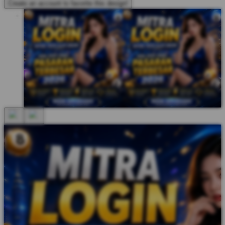
Create an account to favorite this design!