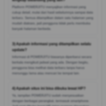
Platform POWERJITU menyajikan informasi yang
cukup detail, mulai dari hasil sebelumnya sampai data
terbaru. Semua ditampilkan dalam satu halaman yang
mudah diakses, jadi pengguna tidak perlu membuka
banyak halaman berbeda.
3) Apakah informasi yang ditampilkan selalu
update?
Informasi di POWERJITU biasanya diperbarui secara
berkala mengikuti jadwal yang ada. Dengan begitu,
pengguna bisa melihat data terbaru tanpa harus
menunggu lama atau mencari ke tempat lain.
4) Apakah situs ini bisa dibuka lewat HP?
Ya, tampilan POWERJITU sudah menyesuaikan
dengan berbagai perangkat, termasuk smartphone.