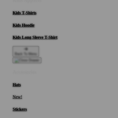
Kids Apparel
Kids T-Shirts
Kids Hoodie
Kids Long Sleeve T-Shirt
Back To Menu
Accessories
Hats
New!
Stickers