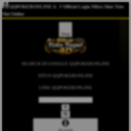
QQPOKERONLINE
&
⚡️ Official Login Mitra Situs Toto
Slot Online
Shop
SEARCH DI GOOGLE QQPOKERONLINE
SITUS QQPOKERONLINE
LINK QQPOKERONLINE
Account