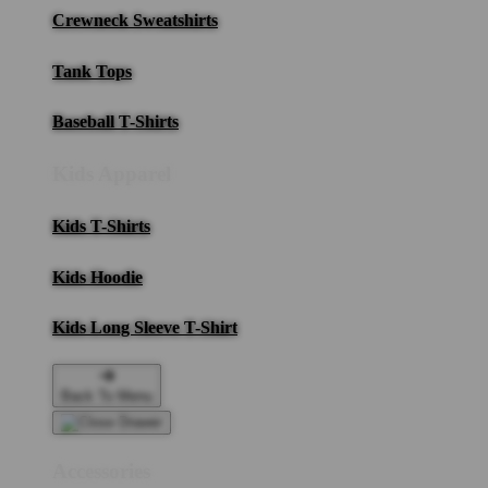
Crewneck Sweatshirts
Tank Tops
Baseball T-Shirts
Kids Apparel
Kids T-Shirts
Kids Hoodie
Kids Long Sleeve T-Shirt
Back To Menu
Accessories