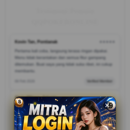
Testimoni Pemain
QQPOKERONLINE
Kevin Tan, Pontianak
★★★★★
Pertama kali coba, langsung terasa ringan dipakai.
Menu tidak berantakan dan semua fitur gampang
ditemukan. Buat saya yang tidak suka ribet, ini cukup
membantu.
06 Feb 2026
Verified Member
Alvin Wijaya, Jakarta
★★★★★
Sudah beberapa minggu pakai, sejauh ini nyaman.
Akses cepat dan tidak sering error. Informasi yang
ditampilkan juga cukup jelas dan mudah dipahami.