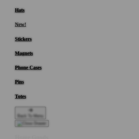
Hats
New!
Stickers
Magnets
Phone Cases
Pins
Totes
Back To Menu
Home Goods