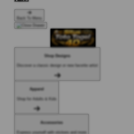
Back To Menu
Shop Designs
Discover a classic design or new favorite artist
Apparel
Shop for Adults & Kids
Accessories
Express yourself with stickers and more