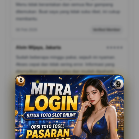
Menu tidak berantakan dan semua fitur gampang
ditemukan. Buat saya yang tidak suka ribet, ini cukup
membantu.
06 Feb 2026
Verified Member
Alvin Wijaya, Jakarta
★★★★★
Sudah beberapa minggu pakai, sejauh ini nyaman.
Akses cepat dan tidak sering error. Informasi yang
ditampilkan juga cukup jelas dan mudah dipahami.
30 Jan 2026
Member Aktif
Steven Lim, Surabaya
★★★★☆
Selama digunakan, semuanya berjalan cukup lancar.
Tidak ada kendala berarti, dan prosesnya juga tidak
membingungkan. Cocok untuk dipakai santai setiap
hari.