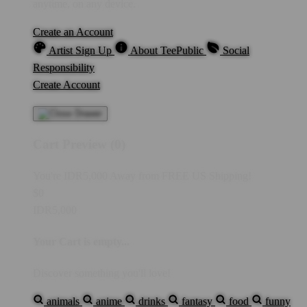
anytime, on any device.
Create an Account
Artist Sign Up
About TeePublic
Social
Responsibility
Create Account
Cart Preview (0)
You're
IDR5,000
Away from
FREE US Shipping!
$0
IDR5,000
Your Cart is empty...
Discover something you'll love!
animals
anime
drinks
fantasy
food
funny