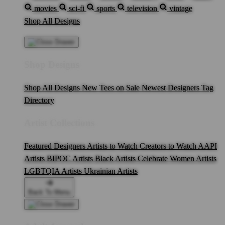
movies
sci-fi
sports
television
vintage
Shop All Designs
Shop Designs
Shop All Designs
New Tees on Sale
Newest Designers
Tag
Directory
Artist Collections
Featured Designers
Artists to Watch
Creators to Watch
AAPI
Artists
BIPOC Artists
Black Artists
Celebrate Women Artists
LGBTQIA Artists
Ukrainian Artists
Back To Menu