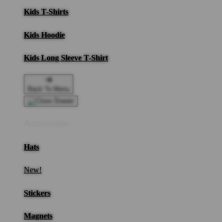
Kids T-Shirts
Kids Hoodie
Kids Long Sleeve T-Shirt
Back To Menu
Accessories
Hats
New!
Stickers
Magnets