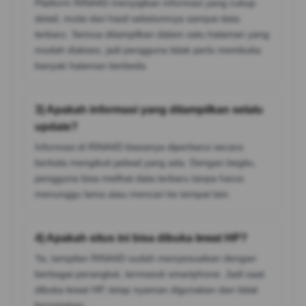
Platform RINA4D menyajikan informasi yang cukup
detail, mulai dari hasil sebelumnya sampai data
terbaru. Semua ditampilkan dalam satu halaman yang
mudah diakses, jadi pengguna tidak perlu membuka
banyak halaman berbeda.
3) Apakah informasi yang ditampilkan selalu
update?
Informasi di RINA4D biasanya diperbarui secara
berkala mengikuti jadwal yang ada. Dengan begitu,
pengguna bisa melihat data terbaru tanpa harus
menunggu lama atau mencari ke tempat lain.
4) Apakah situs ini bisa dibuka lewat HP?
Ya, tampilan RINA4D sudah menyesuaikan dengan
berbagai perangkat, termasuk smartphone. Jadi saat
dibuka lewat HP, tetap nyaman digunakan dan tidak
berantakan.