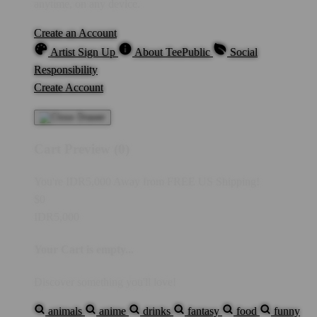
anytime, on any device.
Create an Account
Artist Sign Up
About TeePublic
Social
Responsibility
Create Account
Cart Preview (0)
You're
IDR5,000
Away from
FREE US Shipping!
$0
IDR5,000
Your Cart is empty...
Discover something you'll love!
animals
anime
drinks
fantasy
food
funny