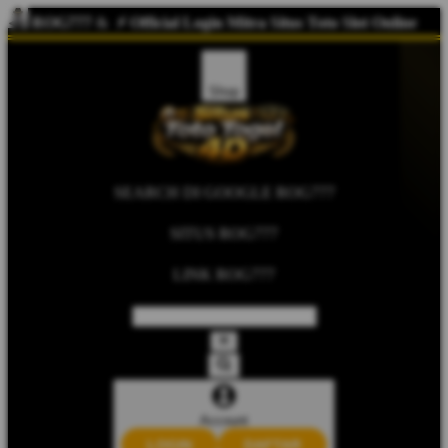
ROG777
&
⚡️ Official Login Mitra Situs Toto Slot Online
Shop
SEARCH DI GOOGLE ROG777
SITUS ROG777
LINK ROG777
Account
LOGIN
DAFTAR