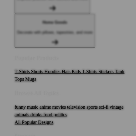
Home Goods
Decorate with pillows, tapestries, and more
Popular Products
T-Shirts
Shorts
Hoodies
Hats
Kids T-Shirts
Stickers
Tank
Tops
Mugs
Browse All Topics
funny
music
anime
movies
television
sports
sci-fi
vintage
animals
drinks
food
politics
All Popular Designs