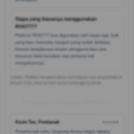
Siapa yang biasanya menggunakan
ROG777?
Platform ROG777 bisa digunakan oleh siapa saja, baik
yang baru mencoba maupun yang sudah terbiasa.
Karena tampilannya simpel, pengguna baru pun
biasanya tidak kesulitan saat pertama kali
mengaksesnya.
Catatan: Pastikan mengikuti aturan dan batasan usia yang berlaku di
wilayah Anda, serta bermain secara bertanggung jawab.
Testimoni Pemain ROG777
Kevin Tan, Pontianak
★★★★★
Pertama kali coba, langsung terasa ringan dipakai.