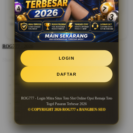
14 Jan 2026
Live Chat Support
*Testimoni di atas merupakan pengalaman pengguna. Pastikan
bermain secara bijak dan sesuai aturan yang berlaku.
ROG777 - 2026
LOGIN
Share this design:
DAFTAR
ROG777 - Login Mitra Situs Toto Slot Online Opsi Remaja Toto
Togel Pasaran Terbesar 2026
© COPYRIGHT 2026 ROG777 x BANGBEN-SEO