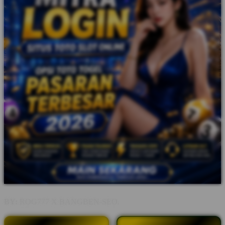
BY:
ROG777 X BANGBEN-SEO.