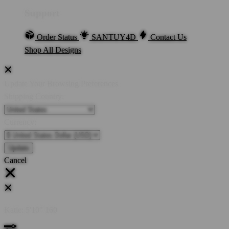
Support
Order Status
SANTUY4D
Contact Us
Shop All Designs
Update Your Browsing Preferences
Shipping Country:
Currency:
Cancel
Katie:
5'10"
160