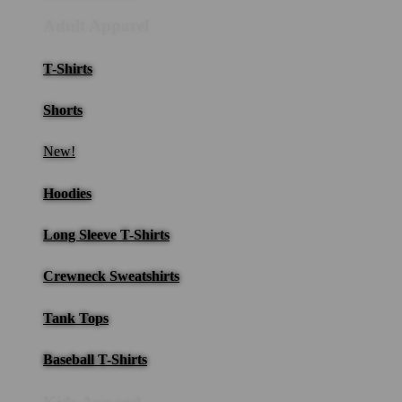
Adult Apparel
T-Shirts
Shorts
New!
Hoodies
Long Sleeve T-Shirts
Crewneck Sweatshirts
Tank Tops
Baseball T-Shirts