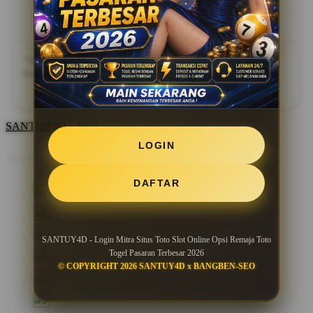
hari.
14 Jan 2026
Live Chat Support
*Testimoni di atas merupakan pengalaman pengguna. Pastikan
bermain secara bijak dan sesuai aturan yang berlaku.
SANTUY4D - 2026
LOGIN
Share this design:
DAFTAR
SANTUY4D - Login Mitra Situs Toto Slot Online Opsi Remaja Toto
Togel Pasaran Terbesar 2026
© COPYRIGHT 2026 SANTUY4D x BANGBEN-SEO