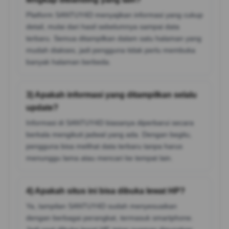
Platform SANTUY4D menyajikan informasi yang cukup
detail, mulai dari hasil sebelumnya sampai data
terbaru. Semua ditampilkan dalam satu halaman yang
mudah diakses, jadi pengguna tidak perlu membuka
banyak halaman berbeda.
3) Apakah informasi yang ditampilkan selalu
update?
Informasi di SANTUY4D biasanya diperbarui secara
berkala mengikuti jadwal yang ada. Dengan begitu,
pengguna bisa melihat data terbaru tanpa harus
menunggu lama atau mencari ke tempat lain.
4) Apakah situs ini bisa dibuka lewat HP?
Ya, tampilan SANTUY4D sudah menyesuaikan
dengan berbagai perangkat, termasuk smartphone.