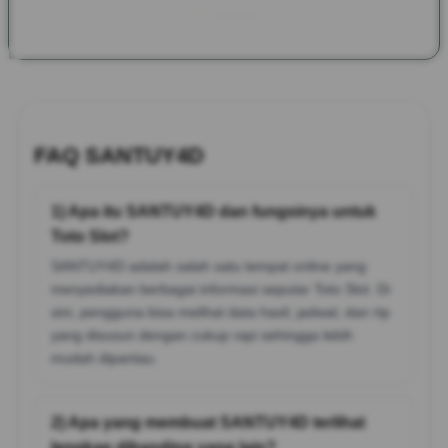
website sederhana mudah dimainkan.
FAQ SANTUY4D
1) Apa itu SANTUY4D dan fungsinya untuk
Toto Slot?
SANTUY4D adalah salah satu tempat online yang
menyediakan berbagai informasi seputar Toto Slot. Di
sini, pengguna bisa melihat data hasil, jadwal, dan rtp
yang disusun dengan cukup rapi sehingga lebih
mudah dipantau.
2) Apa yang membuat SANTUY4D terlihat
lengkap dibanding yang lain?