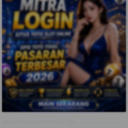
BY:
SANTUY4D X BANGBEN-SEO.