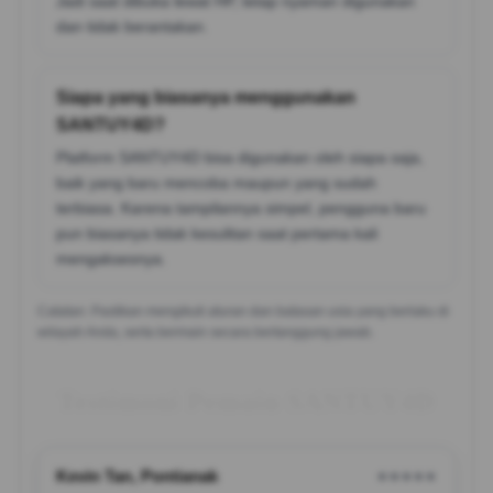
Jadi saat dibuka lewat HP, tetap nyaman digunakan
dan tidak berantakan.
Siapa yang biasanya menggunakan
SANTUY4D?
Platform SANTUY4D bisa digunakan oleh siapa saja,
baik yang baru mencoba maupun yang sudah
terbiasa. Karena tampilannya simpel, pengguna baru
pun biasanya tidak kesulitan saat pertama kali
mengaksesnya.
Catatan: Pastikan mengikuti aturan dan batasan usia yang berlaku di
wilayah Anda, serta bermain secara bertanggung jawab.
Testimoni Pemain SANTUY4D
Kevin Tan, Pontianak
★★★★★