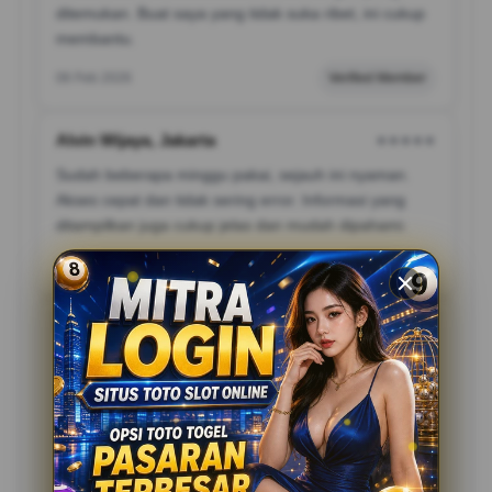
ditemukan. Buat saya yang tidak suka ribet, ini cukup
membantu.
06 Feb 2026
Verified Member
Alvin Wijaya, Jakarta
★★★★★
Sudah beberapa minggu pakai, sejauh ini nyaman.
Akses cepat dan tidak sering error. Informasi yang
ditampilkan juga cukup jelas dan mudah dipahami.
30 Jan 2026
Member Aktif
Steven Lim, Surabaya
★★★★☆
Selama digunakan, semuanya berjalan cukup lancar.
Tidak ada kendala berarti, dan prosesnya juga tidak
membingungkan. Cocok untuk dipakai santai setiap
hari.
14 Jan 2026
Live Chat Support