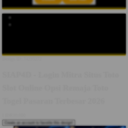
Explore Categories
Popular Products
Shop All Designs
SIAP4D
SIAP4D LOGIN
SIAP4D DAFTAR
SIAP4D ALTERNATIF
SITUS TOTO SLOT
TOTO SLOT 4D
TOTO SLOT TOGEL
Design ID: 74235272
SIAP4D - Login Mitra Situs Toto
Slot Online Opsi Remaja Toto
Togel Pasaran Terbesar 2026
I
IDR10,000
Create an account to favorite this design!