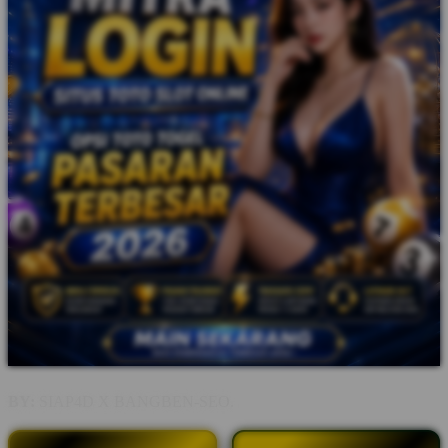
BY:
SIAP4D X BANGBEN-SEO.