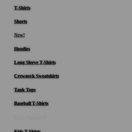
T-Shirts
Shorts
New!
Hoodies
Long Sleeve T-Shirts
Crewneck Sweatshirts
Tank Tops
Baseball T-Shirts
Kids Apparel
Kids T-Shirts