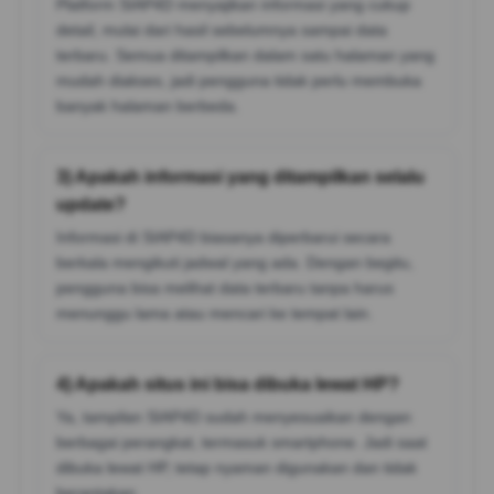
Platform SIAP4D menyajikan informasi yang cukup
detail, mulai dari hasil sebelumnya sampai data
terbaru. Semua ditampilkan dalam satu halaman yang
mudah diakses, jadi pengguna tidak perlu membuka
banyak halaman berbeda.
3) Apakah informasi yang ditampilkan selalu
update?
Informasi di SIAP4D biasanya diperbarui secara
berkala mengikuti jadwal yang ada. Dengan begitu,
pengguna bisa melihat data terbaru tanpa harus
menunggu lama atau mencari ke tempat lain.
4) Apakah situs ini bisa dibuka lewat HP?
Ya, tampilan SIAP4D sudah menyesuaikan dengan
berbagai perangkat, termasuk smartphone. Jadi saat
dibuka lewat HP, tetap nyaman digunakan dan tidak
berantakan.