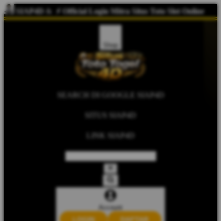
SIAP4D
&
⚡️ Official Login Mitra Situs Toto Slot Online
Shop
SEARCH DI GOOGLE SIAP4D
SITUS SIAP4D
LINK SIAP4D
Account
LOGIN
DAFTAR