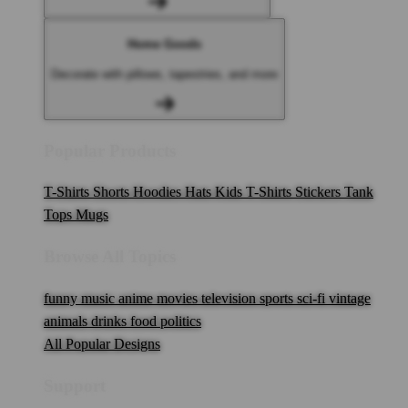
Home Goods
Decorate with pillows, tapestries, and more
Popular Products
T-Shirts
Shorts
Hoodies
Hats
Kids T-Shirts
Stickers
Tank
Tops
Mugs
Browse All Topics
funny
music
anime
movies
television
sports
sci-fi
vintage
animals
drinks
food
politics
All Popular Designs
Support