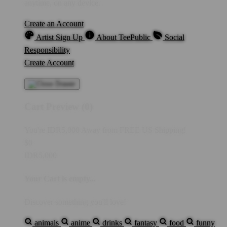
anytime, on any device.
Create an Account
Artist Sign Up
About TeePublic
Social
Responsibility
Create Account
Cart Preview (0)
You're
IDR5,000
Away from
FREE US Shipping!
$0
IDR5,000
Your Cart is empty...
Discover something you'll love!
animals
anime
drinks
fantasy
food
funny