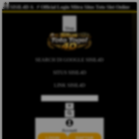
SISIL4D
&
⚡️ Official Login Mitra Situs Toto Slot Online
Shop
SEARCH DI GOOGLE SISIL4D
SITUS SISIL4D
LINK SISIL4D
Account
LOGIN
DAFTAR