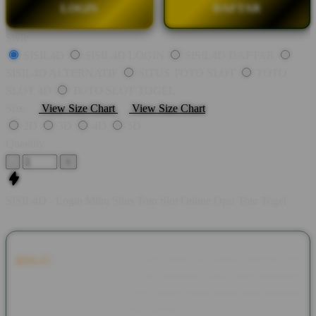
LOGIN
DAFTAR
Style
SISIL4D
SISIL4D LOGIN
SISIL4D DAFTAR
SISIL4D ALTERNATIF
SITUS TOTO SLOT
TOTO
SLOT 4D
TOTO SLOT TOGEL
Size
View Size Chart
View Size Chart
2D
3D
4D
5D
Quantity
-
+
SISIL4D - Login Mitra Situs Toto Slot Online Opsi Toto Togel
SISIL4D
adalah mitra login situs toto slot online dengan opsi
permainan toto togel pasaran terbesar 2026 yang didukung
oleh system keamanan tinggi, server game stabil, dan tampilan
website sederhana mudah dimainkan.