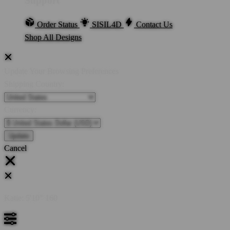
Support
Order Status
SISIL4D
Contact Us
Shop All Designs
Update Your Browsing Preferences
Shipping Country:
Currency:
Cancel
Katie:
5'10"
160