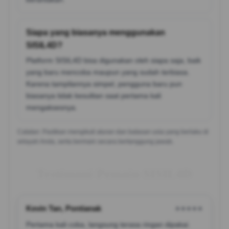
Siapa yang biasanya menggunakan
SISIL4D?
Platform SISIL4D bisa digunakan oleh siapa saja, baik
yang baru mencoba maupun yang sudah terbiasa.
Karena tampilannya simpel, pengguna baru pun
biasanya tidak kesulitan saat pertama kali
mengaksesnya.
Catatan: Pastikan mengikuti aturan dan batasan usia yang berlaku di
wilayah Anda, serta bermain secara bertanggung jawab.
Testimoni Pemain SISIL4D
Kevin Tan, Pontianak
★★★★★
Pertama kali coba, langsung terasa ringan dipakai.