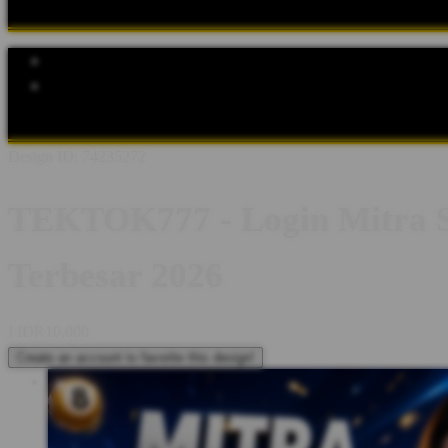
Explore Categories
Popular Products
Shop All Designs
TEKTOK777
TEKTOK777 LOGIN
TEKTOK77
Design ID: 74235272
TEKTOK777 - Login Mitra Si
Terbesar 2026
I
IDR10,000
Create an account to favorite this design!