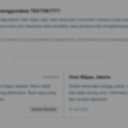
a menggunakan TEKTOK777?
digunakan oleh siapa saja, baik yang baru mencoba maupun yang sud
una baru pun biasanya tidak kesulitan saat pertama kali mengaksesny
an dan batasan usia yang berlaku di wilayah Anda, serta bermain secara bertanggu
Testimoni Pemain TEKTOK777
Alvin Wijaya, Jakarta
★★★★★
a ringan dipakai. Menu tidak
Sudah beberapa minggu pakai, s
ang ditemukan. Buat saya yang
dan tidak sering error. Informasi
tu.
dan mudah dipahami.
Verified Member
30 Jan 2026