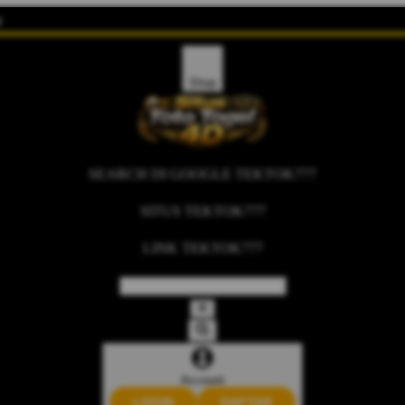
e
Shop
SEARCH DI GOOGLE TEKTOK777
SITUS TEKTOK777
LINK TEKTOK777
Account
LOGIN
DAFTAR