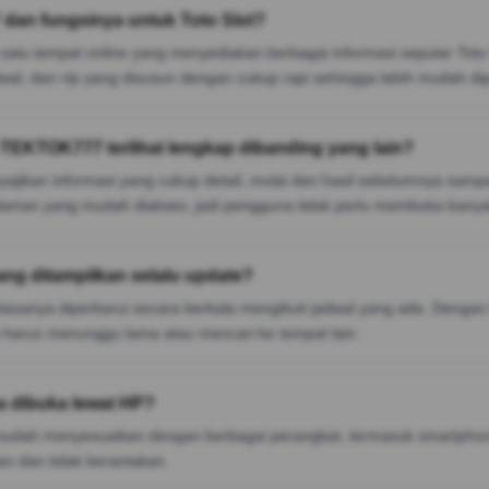
 dan fungsinya untuk Toto Slot?
tu tempat online yang menyediakan berbagai informasi seputar Toto S
adwal, dan rtp yang disusun dengan cukup rapi sehingga lebih mudah di
TEKTOK777 terlihat lengkap dibanding yang lain?
ikan informasi yang cukup detail, mulai dari hasil sebelumnya samp
alaman yang mudah diakses, jadi pengguna tidak perlu membuka bany
ang ditampilkan selalu update?
asanya diperbarui secara berkala mengikuti jadwal yang ada. Dengan
a harus menunggu lama atau mencari ke tempat lain.
sa dibuka lewat HP?
udah menyesuaikan dengan berbagai perangkat, termasuk smartphone.
n dan tidak berantakan.