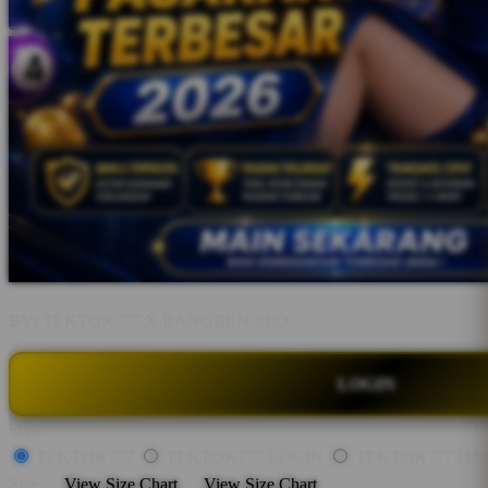
BY:
TEKTOK777 X BANGBEN-SEO.
LOGIN
Style
TEKTOK777
TEKTOK777 LOGIN
TEKTOK777 DA
Size
View Size Chart
View Size Chart