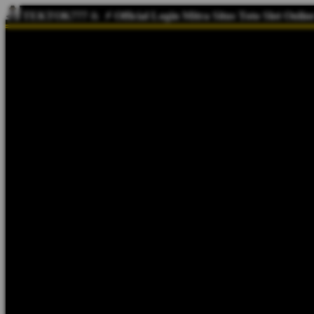
TEKTOK777
&
⚡️ Official Login Mitra Situs Toto Slot Onlin