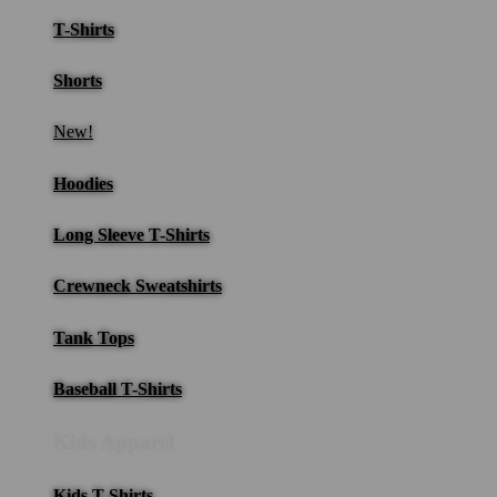
T-Shirts
Shorts
New!
Hoodies
Long Sleeve T-Shirts
Crewneck Sweatshirts
Tank Tops
Baseball T-Shirts
Kids Apparel
Kids T-Shirts