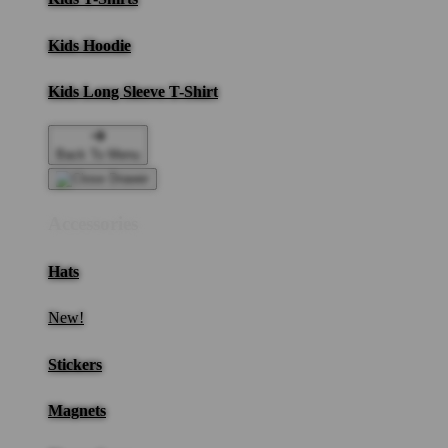
Kids Hoodie
Kids Long Sleeve T-Shirt
Back To Menu
Accessories
Hats
New!
Stickers
Magnets