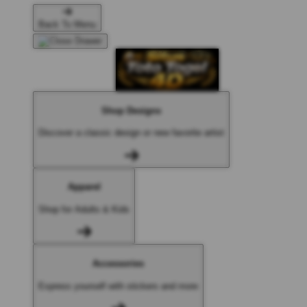
Back To Menu
Shop Designs
Discover a classic design or new favorite artist
Apparel
Shop for Adults & Kids
Accessories
Express yourself with stickers and more