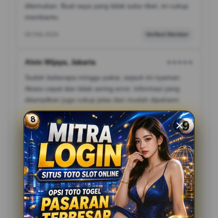
ditemukan. Buat saya yang tidak suka ribet, ini cukup
membantu.
06 Feb 2026
Verified Member
Alvin Wijaya, Jakarta
★★★★★
Sudah beberapa minggu pakai, sejauh ini nyaman.
Akses cepat dan tidak sering error. Informasi yang
ditampilkan juga cukup jelas dan mudah dipahami.
30 Jan 2026
Member Aktif
Steven Lim, Surabaya
★★★★☆
Selama digunakan, semuanya berjalan cukup lancar.
Tidak ada kendala berarti, dan prosesnya juga tidak
membingungkan. Cocok untuk dipakai santai setiap
hari.
14 Jan 2026
Live Chat Support