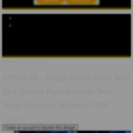
Explore Categories
Popular Products
Shop All Designs
VIRAL88
VIRAL88 LOGIN
VIRAL88
DAFTAR
VIRAL88 ALTERNATIF
SITUS TOTO SLOT
TOTO
SLOT 4D
TOTO SLOT TOGEL
Design ID: 74235272
VIRAL88 - Login Mitra Situs Toto
Slot Online Opsi Remaja Toto
Togel Pasaran Terbesar 2026
I
IDR10,000
Create an account to favorite this design!