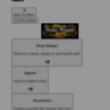
Back To Menu
Shop Designs
Discover a classic design or new favorite artist
Apparel
Shop for Adults & Kids
Accessories
Express yourself with stickers and more