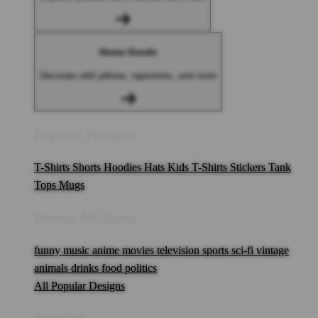
Home Goods
Decorate with pillows, tapestries, and more
Popular Products
T-Shirts
Shorts
Hoodies
Hats
Kids T-Shirts
Stickers
Tank
Tops
Mugs
Browse All Topics
funny
music
anime
movies
television
sports
sci-fi
vintage
animals
drinks
food
politics
All Popular Designs