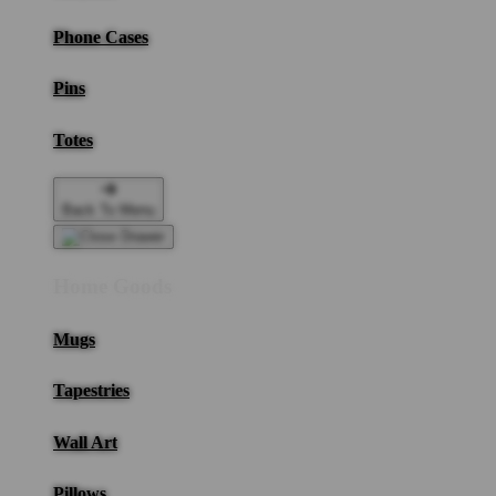
Phone Cases
Pins
Totes
Back To Menu
Home Goods
Mugs
Tapestries
Wall Art
Pillows