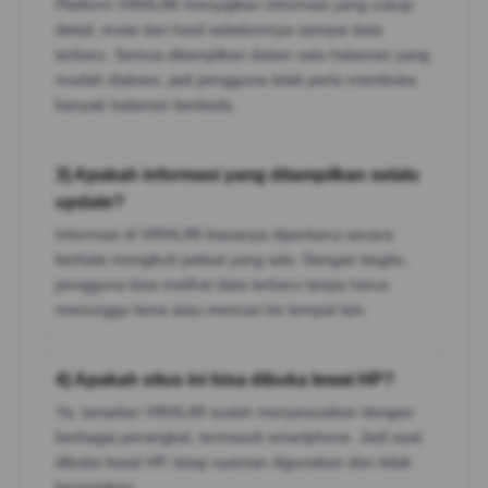
Platform VIRAL88 menyajikan informasi yang cukup
detail, mulai dari hasil sebelumnya sampai data
terbaru. Semua ditampilkan dalam satu halaman yang
mudah diakses, jadi pengguna tidak perlu membuka
banyak halaman berbeda.
3) Apakah informasi yang ditampilkan selalu
update?
Informasi di VIRAL88 biasanya diperbarui secara
berkala mengikuti jadwal yang ada. Dengan begitu,
pengguna bisa melihat data terbaru tanpa harus
menunggu lama atau mencari ke tempat lain.
4) Apakah situs ini bisa dibuka lewat HP?
Ya, tampilan VIRAL88 sudah menyesuaikan dengan
berbagai perangkat, termasuk smartphone. Jadi saat
dibuka lewat HP, tetap nyaman digunakan dan tidak
berantakan.