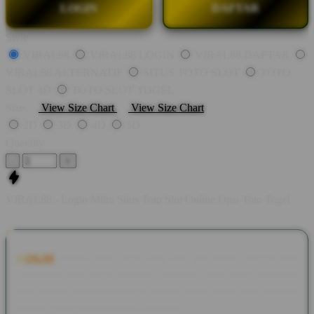
LOGIN
DAFTAR
Style
VIRAL88
VIRAL88 LOGIN
VIRAL88 DAFTAR
VIRAL88 ALTERNATIF
SITUS TOTO SLOT
TOTO
SLOT 4D
TOTO SLOT TOGEL
Size
View Size Chart
View Size Chart
2D
3D
4D
5D
Quantity
-
+
VIRAL88 - Login Mitra Situs Toto Slot Online Opsi Toto Togel
VIRAL88
adalah mitra login situs toto slot online dengan opsi
permainan toto togel pasaran terbesar 2026 yang didukung
oleh system keamanan tinggi, server game stabil, dan tampilan
website sederhana mudah dimainkan.