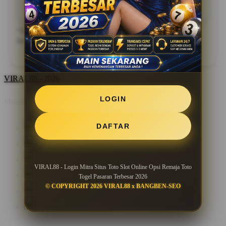
14 Jan 2026
Live Chat Support
*Testimoni di atas merupakan pengalaman pengguna. Pastikan
bermain secara bijak dan sesuai aturan yang berlaku.
VIRAL88 - 2026
LOGIN
Share this design:
DAFTAR
VIRAL88 - Login Mitra Situs Toto Slot Online Opsi Remaja Toto
Togel Pasaran Terbesar 2026
© COPYRIGHT 2026 VIRAL88 x BANGBEN-SEO