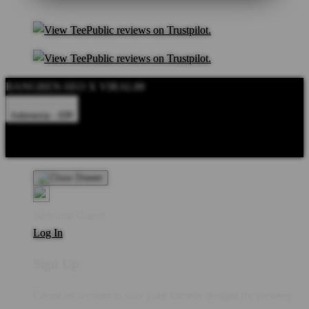
BANGBEN-SEO X VIRAL88
Indonesia - IDR
Product Safety
Intellectual Property Policy
CA: Do Not Sell My
Personal Information
Privacy Policy
Terms
Welcome Guest!
Log In
Sign Up
Create an account to save your favorite designs for viewing