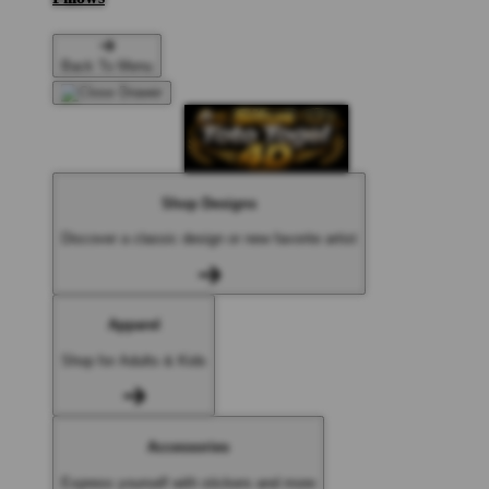
Back To Menu
Shop Designs
Discover a classic design or new favorite artist
Apparel
Shop for Adults & Kids
Accessories
Express yourself with stickers and more