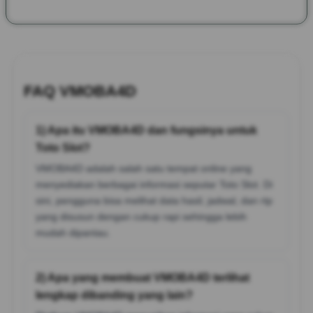
FAQ VMOBA4D
1) Apa itu VMOBA4D dan fungsinya untuk
Toto Slot?
VMOBA4D adalah salah satu tempat online yang
menyediakan berbagai informasi seputar Toto Slot. Di
sini, pengguna bisa melihat data hasil, jadwal, dan rtp
yang disusun dengan cukup rapi sehingga lebih
mudah dipantau.
2) Apa yang membuat VMOBA4D terlihat
lengkap dibanding yang lain?