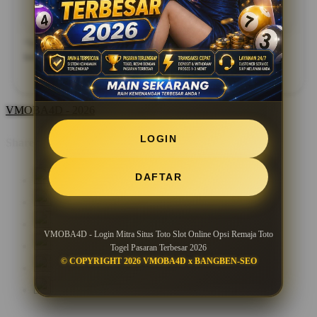
14 Jan 2026
Live Chat Support
*Testimoni di atas merupakan pengalaman pengguna. Pastikan
bermain secara bijak dan sesuai aturan yang berlaku.
VMOBA4D - 2026
LOGIN
Share this design:
DAFTAR
VMOBA4D - Login Mitra Situs Toto Slot Online Opsi Remaja Toto
Togel Pasaran Terbesar 2026
© COPYRIGHT 2026 VMOBA4D x BANGBEN-SEO