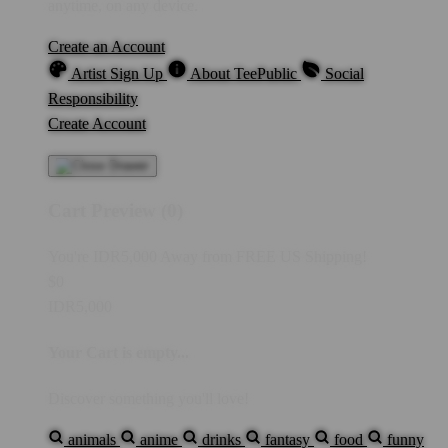
anytime, on any device.
Create an Account
Artist Sign Up
About TeePublic
Social
Responsibility
Create Account
Cart Preview (0)
You're
IDR5,000
Away from
FREE US Shipping!
$0
IDR5,000
Your Cart is empty...
Discover something you'll love!
animals
anime
drinks
fantasy
food
funny