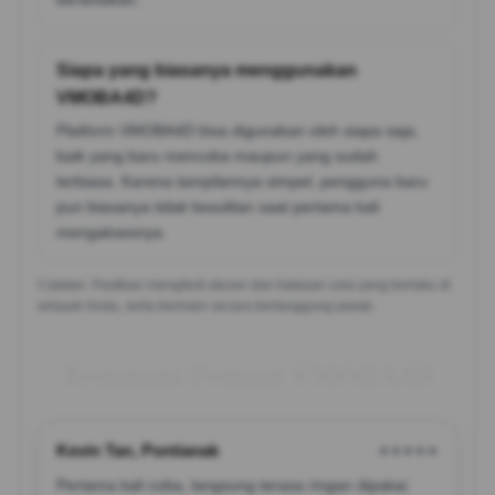
Siapa yang biasanya menggunakan
VMOBA4D?
Platform VMOBA4D bisa digunakan oleh siapa saja,
baik yang baru mencoba maupun yang sudah
terbiasa. Karena tampilannya simpel, pengguna baru
pun biasanya tidak kesulitan saat pertama kali
mengaksesnya.
Catatan: Pastikan mengikuti aturan dan batasan usia yang berlaku di
wilayah Anda, serta bermain secara bertanggung jawab.
Testimoni Pemain VMOBA4D
Kevin Tan, Pontianak
★★★★★
Pertama kali coba, langsung terasa ringan dipakai.