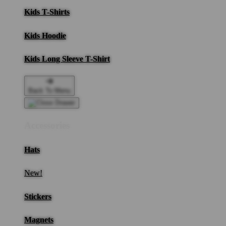
Kids T-Shirts
Kids Hoodie
Kids Long Sleeve T-Shirt
Back To Menu
Accessories
Hats
New!
Stickers
Magnets