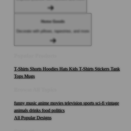
Home Goods
Decorate with pillows, tapestries, and more
Popular Products
T-Shirts
Shorts
Hoodies
Hats
Kids T-Shirts
Stickers
Tank
Tops
Mugs
Browse All Topics
funny
music
anime
movies
television
sports
sci-fi
vintage
animals
drinks
food
politics
All Popular Designs