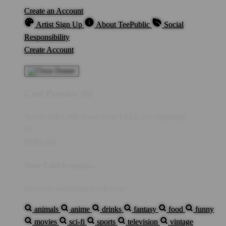
Create an Account
Artist Sign Up
About TeePublic
Social
Responsibility
Create Account
Cart Preview (0)
You're
IDR5,000
Away from
FREE US Shipping!
$0
IDR5,000
Your Cart is empty...
Discover something you'll love!
animals
anime
drinks
fantasy
food
funny
movies
sci-fi
sports
television
vintage