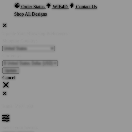
Order Status
WIB4D
Contact Us
Shop All Designs
Update Your Browsing Preferences
Shipping Country:
Currency:
Cancel
Katie:
5'10"
160
Select your person: