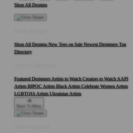
Shop All Designs
Shop Designs
Shop All Designs
New Tees on Sale
Newest Designers
Tag
Directory
Artist Collections
Featured Designers
Artists to Watch
Creators to Watch
AAPI
Artists
BIPOC Artists
Black Artists
Celebrate Women Artists
LGBTQIA Artists
Ukrainian Artists
Back To Menu
Adult Apparel