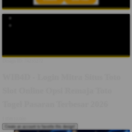
Explore Categories
Popular Products
Shop All Designs
WIB4D
WIB4D LOGIN
WIB4D DAFTAR
WIB4D ALTERNATIF
SITUS TOTO SLOT
TOTO SLOT 4D
TOTO SLOT TOGEL
Design ID: 74235272
WIB4D - Login Mitra Situs Toto
Slot Online Opsi Remaja Toto
Togel Pasaran Terbesar 2026
I
IDR10,000
Create an account to favorite this design!