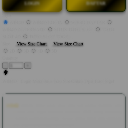
LOGIN
DAFTAR
Style
WIB4D
WIB4D LOGIN
WIB4D DAFTAR
WIB4D ALTERNATIF
SITUS TOTO SLOT
TOTO
SLOT 4D
TOTO SLOT TOGEL
Size
View Size Chart
View Size Chart
2D
3D
4D
5D
Quantity
-
+
WIB4D - Login Mitra Situs Toto Slot Online Opsi Toto Togel
WIB4D
adalah mitra login situs toto slot online dengan opsi
permainan toto togel pasaran terbesar 2026 yang didukung
oleh system keamanan tinggi, server game stabil, dan tampilan
website sederhana mudah dimainkan.