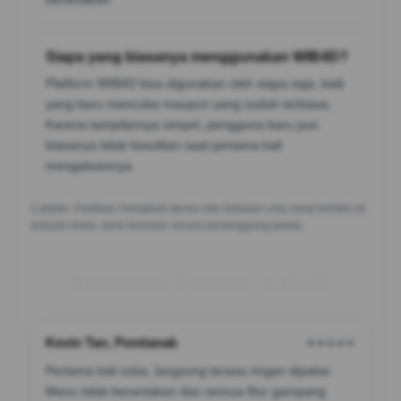
Siapa yang biasanya menggunakan WIB4D?
Platform WIB4D bisa digunakan oleh siapa saja, baik
yang baru mencoba maupun yang sudah terbiasa.
Karena tampilannya simpel, pengguna baru pun
biasanya tidak kesulitan saat pertama kali
mengaksesnya.
Catatan: Pastikan mengikuti aturan dan batasan usia yang berlaku di
wilayah Anda, serta bermain secara bertanggung jawab.
Testimoni Pemain WIB4D
Kevin Tan, Pontianak
★★★★★
Pertama kali coba, langsung terasa ringan dipakai.
Menu tidak berantakan dan semua fitur gampang